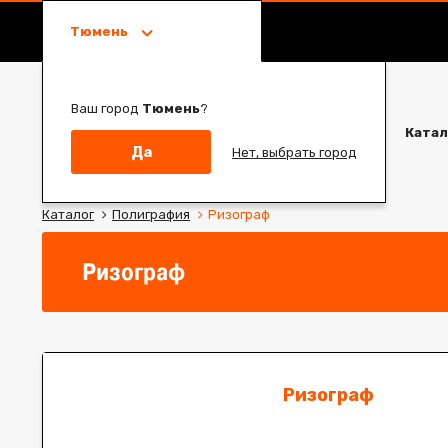
Тюмень
Ваш город
Тюмень
?
Катал
Да
Нет, выбрать город
Каталог
Полиграфия
Ризограф
Ризограф
Ризограф