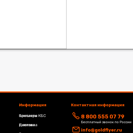
Информация
Контактная информация
Брошюра КБС
Контакты
8 800 555 07 79
Бесплатный звонок по России
Навивка
Доставка
info@goldflyer.ru