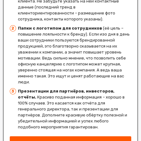
клиента. Не забудьте указать на ней контактные
данные (последний тренд в
клиенториентированности – размещение фото
сотрудника, контакты которого указаны).
Папки с логотипом для сотрудников
(её цель –
повышение лояльности к бренду). Если изо дня в день
ваши сотрудники пользуются брендированной
продукцией, это благотворно сказывается на их
уважении к компании, а значит повышает уровень
мотивации. Ведь сильно мнение, что позволить себе
офисную канцелярию с логотипом может крупная,
уверенно стоящая на ногах компания. А ведь ваша
именно такая. Это ищут и ценят работающие на вас
люди.
Презентации для партнёров, инвесторов,
отчёты.
Красиво поданная информация – хорошо в
100% случаев. Это касается как отчёта для
генерального директора, так и презентации для
партнёров. Дополните красивую обёртку полезной и
убедительной информацией и успех любого
подобного мероприятия гарантирован.